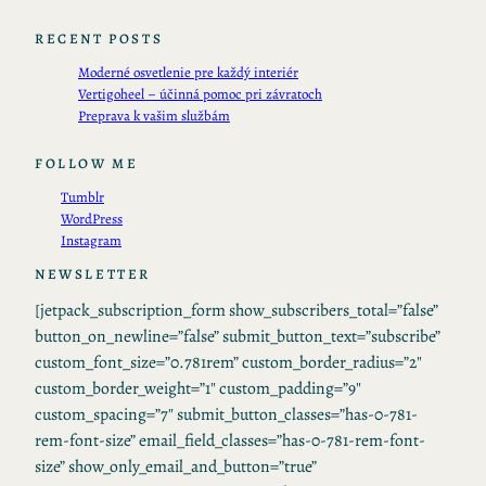
RECENT POSTS
Moderné osvetlenie pre každý interiér
Vertigoheel – účinná pomoc pri závratoch
Preprava k vašim službám
FOLLOW ME
Tumblr
WordPress
Instagram
NEWSLETTER
[jetpack_subscription_form show_subscribers_total=”false”
button_on_newline=”false” submit_button_text=”subscribe”
custom_font_size=”0.781rem” custom_border_radius=”2″
custom_border_weight=”1″ custom_padding=”9″
custom_spacing=”7″ submit_button_classes=”has-0-781-
rem-font-size” email_field_classes=”has-0-781-rem-font-
size” show_only_email_and_button=”true”