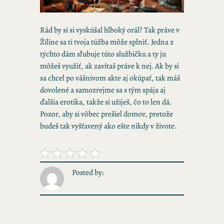
Rád by si si vyskúšal hlboký orál? Tak práve v
Žiline sa ti tvoja túžba môže splniť. Jedna z
týchto dám sľubuje túto službičku a ty ju
môžeš využiť, ak zavítaš práve k nej. Ak by si
sa chcel po vášnivom akte aj okúpať, tak máš
dovolené a samozrejme sa s tým spája aj
ďalšia erotika, takže si užiješ, čo to len dá.
Pozor, aby si vôbec prešiel domov, pretože
budeš tak vyšťavený ako ešte nikdy v živote.
Posted by: