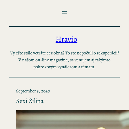
Skip
to
content
Hravio
Vy ešte stále vetráte cez okná? To ste nepočuli o rekuperácii?
V našom on-line magazíne, sa venujem aj takýmto
pokrokovým vynálezom a témam.
September 3, 2020
Sexi Žilina