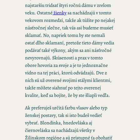
najstaršiu tridsať štyri ročnú dámu v zrelom
veku. Ostatné
žienky
sa nachádzajú v tomto
vekovom rozmedzí, takže ak túžite po nejakej
násťročnej slečne, tak vás asi budeme musieť
sklamať. No, napriek tomu by ste nemali
ostať dlho sklamaní, pretože tieto dámy vedia
podávať také výkony, akým sa ani násťročné
nevyrovnajú. Skúsenosti a prax v tomto
obore hovoria za svoje a je to jednoznačne
vidno na tej práci, ktorú odvádzajú. Dve z
nich sú už overené svojimi stálymi klientmi,
takže môžete siahnuť po tejto overenej
kvalite, keď sa bojíte, že by ste šliapli vedľa.
Ak preferuješ určitá farbu vlasov alebo typ
ženskej postavy, tak si isto budeš vedieť
vybrať. Blondínka, hnedovláska aj
čiernovláska sa nachádzajú všetky v
Žilinskom regióne a sú prístupné ťa obohatiť