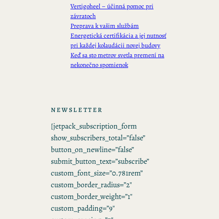
Vertigoheel – účinná pomoc pri
závratoch
Preprava k vašim službám
Energetická certifikácia a jej nutnosť
pri každej kolaudácii novej budovy
Keď sa sto metrov svetla premení na
nekonečno spomienok
NEWSLETTER
[jetpack_subscription_form
show_subscribers_total=”false”
button_on_newline=”false”
submit_button_text=”subscribe”
custom_font_size=”0.781rem”
custom_border_radius=”2″
custom_border_weight=”1″
custom_padding=”9″