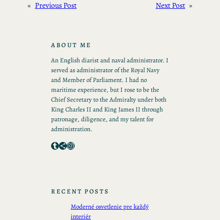
«
Previous Post
Next Post
»
ABOUT ME
An English diarist and naval administrator. I
served as administrator of the Royal Navy
and Member of Parliament. I had no
maritime experience, but I rose to be the
Chief Secretary to the Admiralty under both
King Charles II and King James II through
patronage, diligence, and my talent for
administration.
Tumblr
Share Icon
Instagram
RECENT POSTS
Moderné osvetlenie pre každý
interiér