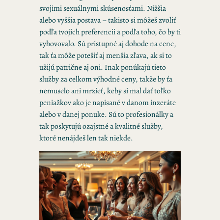
svojimi sexuálnymi skúsenosťami. Nižšia
alebo vyššia postava – takisto si môžeš zvoliť
podľa tvojich preferencii a podľa toho, čo by ti
vyhovovalo. Sú prístupné aj dohode na cene,
tak ťa môže potešiť aj menšia zľava, ak si to
užijú patrične aj oni. Inak ponúkajú tieto
služby za celkom výhodné ceny, takže by ťa
nemuselo ani mrzieť, keby si mal dať toľko
peniažkov ako je napísané v danom inzeráte
alebo v danej ponuke. Sú to profesionálky a
tak poskytujú ozajstné a kvalitné služby,
ktoré nenájdeš len tak niekde.