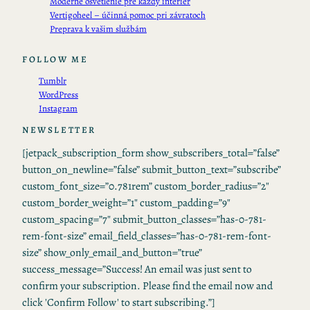
Moderné osvetlenie pre každý interiér
Vertigoheel – účinná pomoc pri závratoch
Preprava k vašim službám
FOLLOW ME
Tumblr
WordPress
Instagram
NEWSLETTER
[jetpack_subscription_form show_subscribers_total=”false”
button_on_newline=”false” submit_button_text=”subscribe”
custom_font_size=”0.781rem” custom_border_radius=”2″
custom_border_weight=”1″ custom_padding=”9″
custom_spacing=”7″ submit_button_classes=”has-0-781-
rem-font-size” email_field_classes=”has-0-781-rem-font-
size” show_only_email_and_button=”true”
success_message=”Success! An email was just sent to
confirm your subscription. Please find the email now and
click 'Confirm Follow' to start subscribing.”]