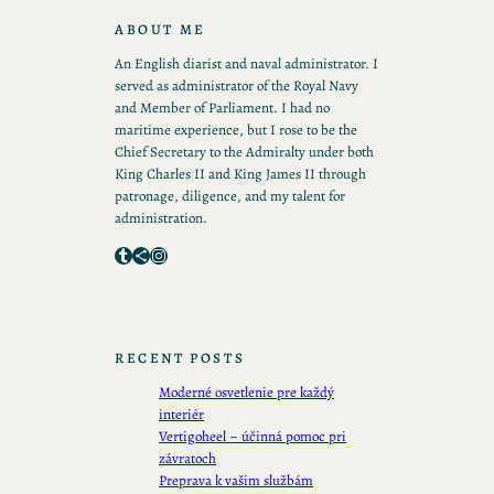
ABOUT ME
An English diarist and naval administrator. I
served as administrator of the Royal Navy
and Member of Parliament. I had no
maritime experience, but I rose to be the
Chief Secretary to the Admiralty under both
King Charles II and King James II through
patronage, diligence, and my talent for
administration.
Tumblr
Share Icon
Instagram
RECENT POSTS
Moderné osvetlenie pre každý
interiér
Vertigoheel – účinná pomoc pri
závratoch
Preprava k vašim službám