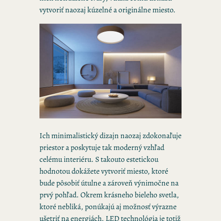
vytvoriť naozaj kúzelné a originálne miesto.
Ich minimalistický dizajn naozaj zdokonaľuje
priestor a poskytuje tak moderný vzhľad
celému interiéru. S takouto estetickou
hodnotou dokážete vytvoriť miesto, ktoré
bude pôsobiť útulne a zároveň výnimočne na
prvý pohľad. Okrem krásneho bieleho svetla,
ktoré nebliká, ponúkajú aj možnosť výrazne
ušetriť na energiách. LED technológia je totiž