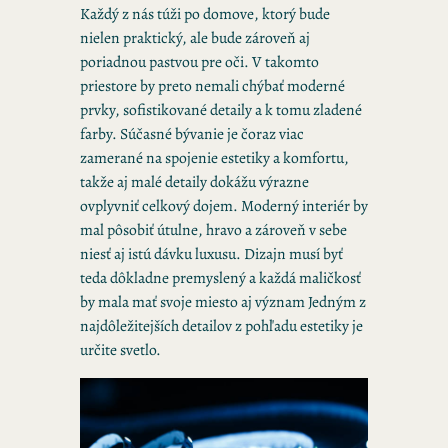
Každý z nás túži po domove, ktorý bude
nielen praktický, ale bude zároveň aj
poriadnou pastvou pre oči. V takomto
priestore by preto nemali chýbať moderné
prvky, sofistikované detaily a k tomu zladené
farby. Súčasné bývanie je čoraz viac
zamerané na spojenie estetiky a komfortu,
takže aj malé detaily dokážu výrazne
ovplyvniť celkový dojem. Moderný interiér by
mal pôsobiť útulne, hravo a zároveň v sebe
niesť aj istú dávku luxusu. Dizajn musí byť
teda dôkladne premyslený a každá maličkosť
by mala mať svoje miesto aj význam Jedným z
najdôležitejších detailov z pohľadu estetiky je
určite svetlo.