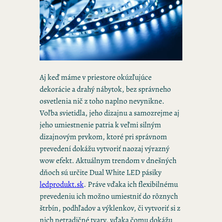
Aj keď máme v priestore okúzľujúce
dekorácie a drahý nábytok, bez správneho
osvetlenia nič z toho naplno nevynikne.
Voľba svietidla, jeho dizajnu a samozrejme aj
jeho umiestnenie patria k veľmi silným
dizajnovým prvkom, ktoré pri správnom
prevedení dokážu vytvoriť naozaj výrazný
wow efekt. Aktuálnym trendom v dnešných
dňoch sú určite Dual White LED pásiky
ledprodukt.sk
. Práve vďaka ich flexibilnému
prevedeniu ich možno umiestniť do rôznych
štrbín, podhľadov a výklenkov, či vytvoriť si z
nich netradičné tvary, vďaka čomu dokážu