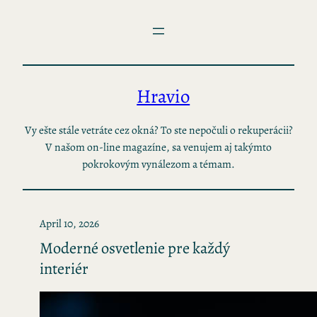
Skip
to
content
Hravio
Vy ešte stále vetráte cez okná? To ste nepočuli o rekuperácii?
V našom on-line magazíne, sa venujem aj takýmto
pokrokovým vynálezom a témam.
April 10, 2026
Moderné osvetlenie pre každý
interiér