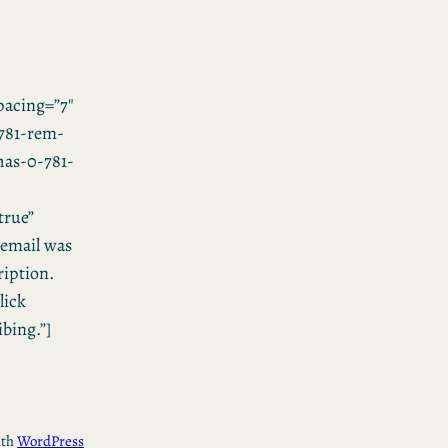
acing=”7″
781-rem-
”has-0-781-
true”
email was
ription.
lick
ibing.”]
ith
WordPress