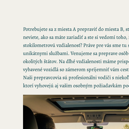
Potrebujete sa z miesta A prepraviť do miesta B, s
neviete, ako sa máte zariadiť a ste si vedomí toho,
stokilometrovú vzdialenosť? Práve pre vás sme tu 
unikátnymi službami. Venujeme sa preprave osôb
okolitých štátov. Na dlhé vzdialenosti máme pris
vybavené vozidlá so zámerom spríjemniť vám cestu
Naši prepravcovia sú profesionálni vodiči s niek
ktorí vyhovejú aj vašim osobným požiadavkám poč