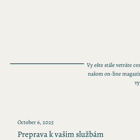
Skip
to
content
Vy ešte stále vetráte c
našom on-line magazí
vy
October 6, 2025
Preprava k vašim službám