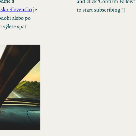
odlne a
and click 'Confirm Follow'
sko Slovensko
je
to start subscribing.”]
bdobí alebo po
 výlete späť