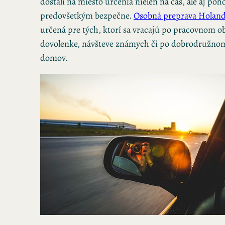
dostali na miesto určenia nielen na čas, ale aj poh
predovšetkým bezpečne.
Osobná preprava Holand
určená pre tých, ktorí sa vracajú po pracovnom o
dovolenke, návšteve známych či po dobrodružnom
domov.