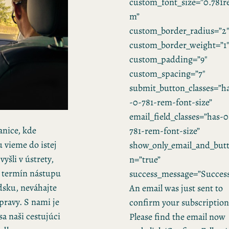
custom_font_size=”0.781r
m”
custom_border_radius=”2
custom_border_weight=”1
custom_padding=”9″
custom_spacing=”7″
submit_button_classes=”h
-0-781-rem-font-size”
email_field_classes=”has-0
anice, kde
781-rem-font-size”
 vieme do istej
show_only_email_and_but
yšli v ústrety,
n=”true”
 termín nástupu
success_message=”Success
dsku, neváhajte
An email was just sent to
epravy.
S nami je
confirm your subscription
sa naši cestujúci
Please find the email now