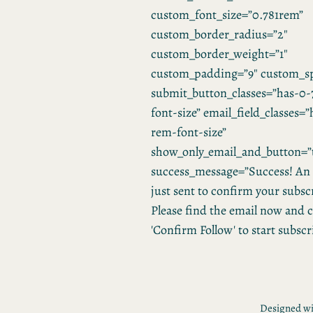
custom_font_size=”0.781rem”
custom_border_radius=”2″
custom_border_weight=”1″
custom_padding=”9″ custom_sp
submit_button_classes=”has-0-
font-size” email_field_classes=
rem-font-size”
show_only_email_and_button=”
success_message=”Success! An 
just sent to confirm your subsc
Please find the email now and c
'Confirm Follow' to start subscr
Designed w