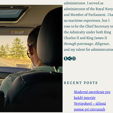
administrator. I served as
administrator of the Royal Navy
and Member of Parliament. I h
no maritime experience, but I
rose to be the Chief Secretary to
the Admiralty under both King
Charles II and King James II
through patronage, diligence,
and my talent for administratio
Tumblr
Share Icon
Instagram
RECENT POSTS
Moderné osvetlenie pre
každý interiér
Vertigoheel – účinná
pomoc pri závratoch