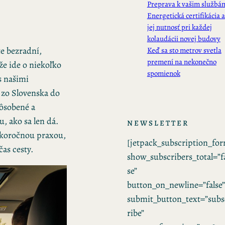
Preprava k vašim službá
Energetická certifikácia a
jej nutnosť pri každej
kolaudácii novej budovy
te bezradní,
Keď sa sto metrov svetla
premení na nekonečno
 že ide o niekoľko
spomienok
s našimi
 zo Slovenska do
pôsobené a
, ako sa len dá.
NEWSLETTER
oľkoročnou praxou,
[jetpack_subscription_fo
as cesty.
show_subscribers_total=”f
se”
button_on_newline=”false”
submit_button_text=”subs
ribe”