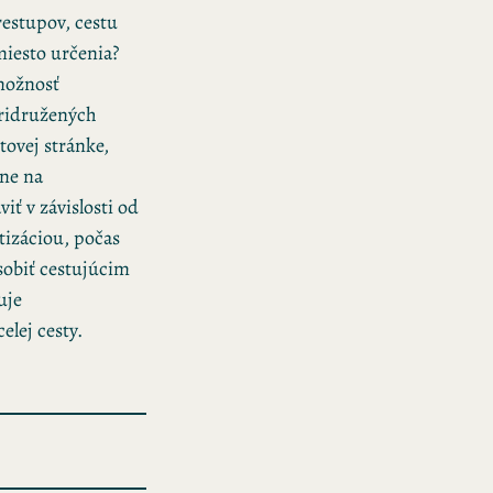
restupov, cestu
miesto určenia?
 možnosť
pridružených
tovej stránke,
sne na
ť v závislosti od
tizáciou, počas
sobiť cestujúcim
uje
lej cesty.