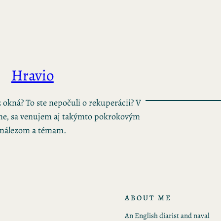
Hravio
ez okná? To ste nepočuli o rekuperácii? V
ne, sa venujem aj takýmto pokrokovým
nálezom a témam.
ABOUT ME
An English diarist and naval